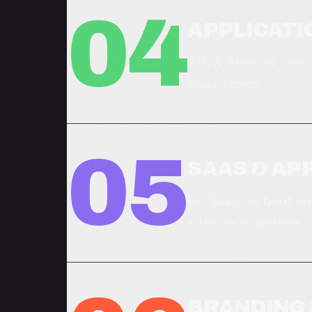
04
APPLICATI
iOS & Android cross-
deux stores.
05
SAAS & AP
Du SaaS de bout en 
internes et portails c
BRANDING