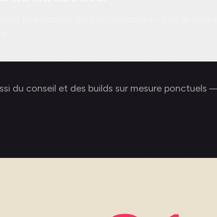
ement et message qui font mouche — plus le marke
re.
ssi du conseil et des builds sur mesure ponctuels