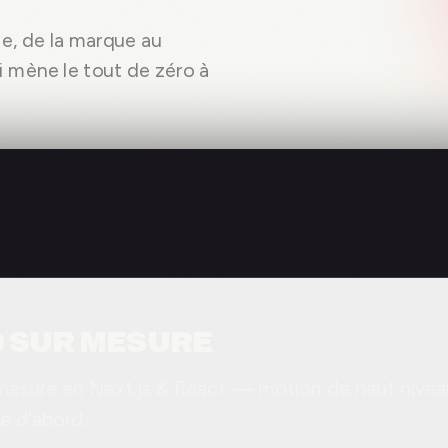
e, de la marque au
 mène le tout de zéro à
 SUR MESURE
mesure en Next.js & React — motion de haut nivea
 d’abord.