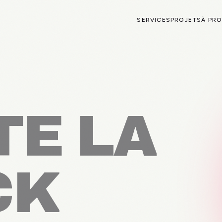
SERVICES
PROJETS
À PR
TE
LA
CK