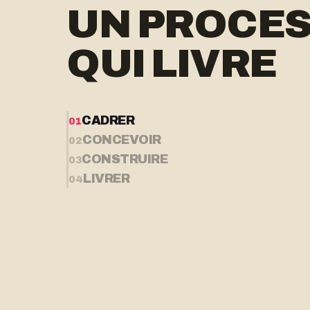
UN PROCE
QUI LIVRE
CADRER
01
CONCEVOIR
02
CONSTRUIRE
03
LIVRER
04