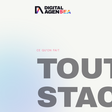
CE QU’ON FAIT
TOU
STA