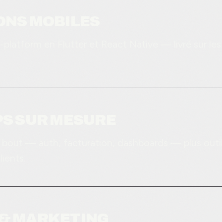
ONS MOBILES
platform en Flutter et React Native — livré sur les
PS SUR MESURE
bout — auth, facturation, dashboards — plus outi
lients.
 & MARKETING