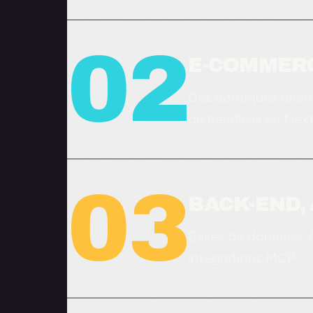
02
E-COMMER
Des boutiques orien
ou headless en Next.
03
BACK-END,
Bases de données, A
intégrations MCP.