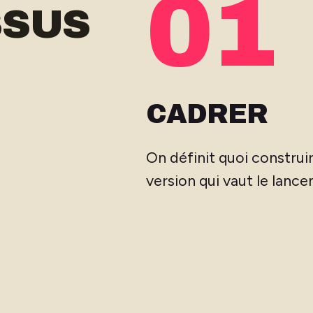
01
SSUS
CADRER
On définit quoi construir
version qui vaut le lanc