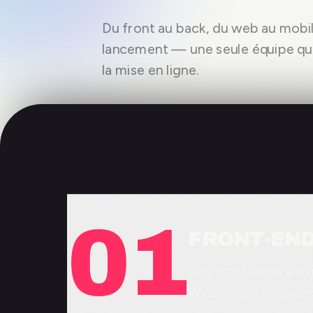
Du front au back, du web au mobil
lancement — une seule équipe qui
la mise en ligne.
01
FRONT-END
Des front-ends sur 
WebGL, performance