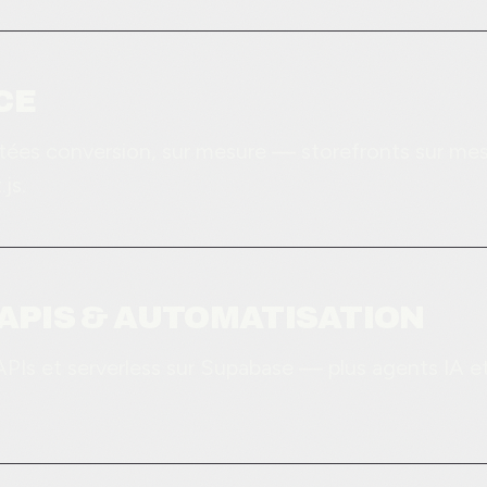
CE
tées conversion, sur mesure — storefronts sur me
js.
 APIS & AUTOMATISATION
PIs et serverless sur Supabase — plus agents IA e