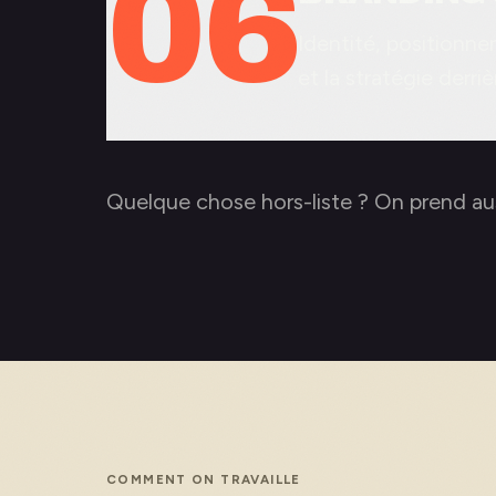
06
Identité, positionn
et la stratégie derriè
Quelque chose hors-liste ? On prend au
COMMENT ON TRAVAILLE