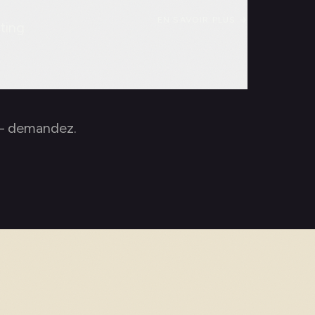
EN SAVOIR PLUS
→
ting
 — demandez.