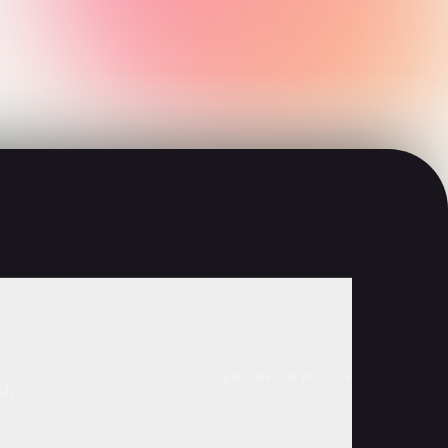
EN SAVOIR PLUS
→
u,