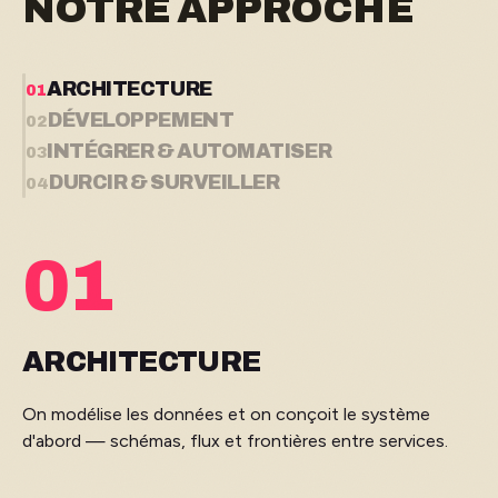
NOTRE APPROCHE
ARCHITECTURE
01
DÉVELOPPEMENT
02
INTÉGRER & AUTOMATISER
03
DURCIR & SURVEILLER
04
01
ARCHITECTURE
On modélise les données et on conçoit le système
d'abord — schémas, flux et frontières entre services.